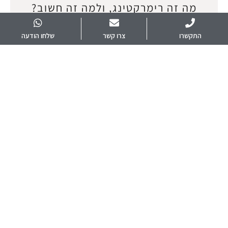
מה זה רימרקטינג, ולמה זה חשוב?
(תסריט)
התקשרו
צרו קשר
שלחו הודעה
אפריל 9, 2025
הרבה שואלים אותי אם אני עושה רימרקטינג ומה זה בכלל? אז החלטתי
להרים את הכפפה ולצלם סרטון בנושא. רימרקטינג = שיווק מחדש לגולשים
שביקרו באתר
המשך קריאה