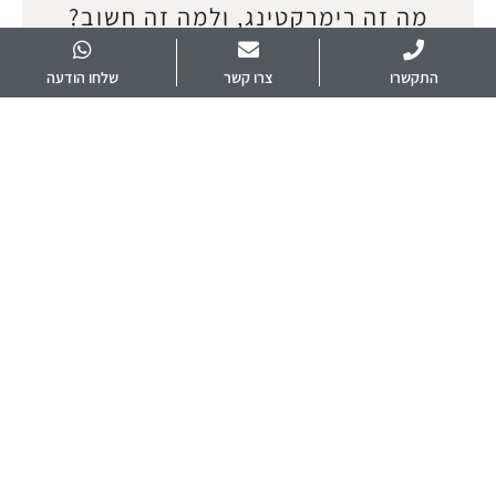
מה זה רימרקטינג, ולמה זה חשוב?
(תסריט)
התקשרו
צרו קשר
שלחו הודעה
אפריל 9, 2025
הרבה שואלים אותי אם אני עושה רימרקטינג ומה זה בכלל? אז החלטתי
להרים את הכפפה ולצלם סרטון בנושא. רימרקטינג = שיווק מחדש לגולשים
שביקרו באתר
המשך קריאה