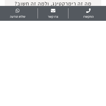
מה זה רימרקטינג, ולמה זה חשוב?
(תסריט)
התקשרו
צרו קשר
שלחו הודעה
אפריל 9, 2025
הרבה שואלים אותי אם אני עושה רימרקטינג ומה זה בכלל? אז החלטתי
להרים את הכפפה ולצלם סרטון בנושא. רימרקטינג = שיווק מחדש לגולשים
שביקרו באתר
המשך קריאה